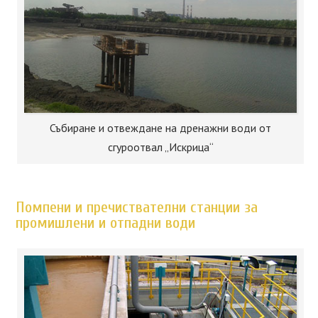
Събиране и отвеждане на дренажни води от
сгуроотвал „Искрица“
Помпени и пречиствателни станции за
промишлени и отпадни води