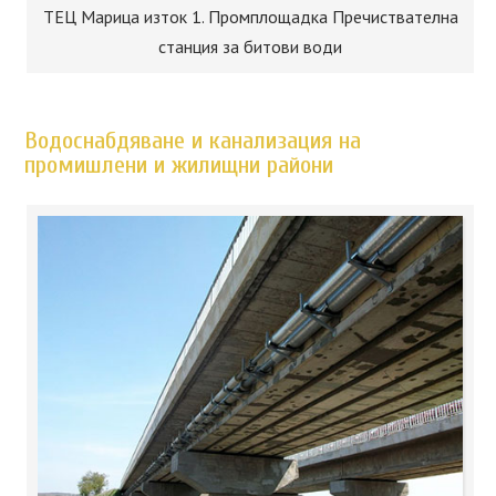
ТЕЦ Марица изток 1. Промплощадка Пречиствателна
станция за битови води
Водоснабдяване и канализация на
промишлени и жилищни райони