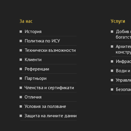
За нас
Услуги
История
Добив 
богатс
Политика по ИСУ
Архите
Технически възможности
констру
Клиенти
Инфрас
Референции
Води и
Партньори
Управл
Членства и сертификати
Безопа
Отличия
Условия за ползване
Защита на личните данни