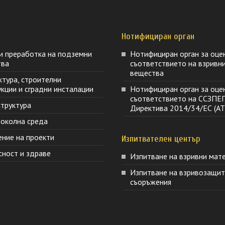
Нотифициран орган
и преработка на подземни
Нотифициран орган за оце
тва
съответствието на взривн
вещества
ктура, строителни
кции и сградни инсталации
Нотифициран орган за оце
съответствието на ССЗПЕ
труктура
Директива 2014/34/ЕС (AT
 околна среда
ение на проекти
Изпитвателен център
сност и здраве
Изпитване на взривни мат
Изпитване на взривозащи
съоръжения