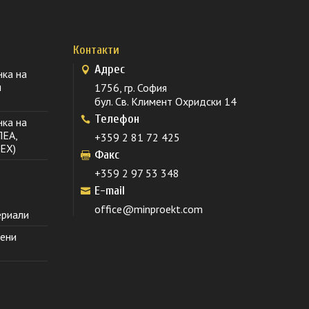
Контакти
Адрес
нка на
и
1756, гр. София
бул. Св. Климент Охридски 14
Телефон
нка на
ПЕА,
+359 2 81 72 425
EX)
Факс
+359 2 97 53 348
E-mail
office@minproekt.com
ериали
тени