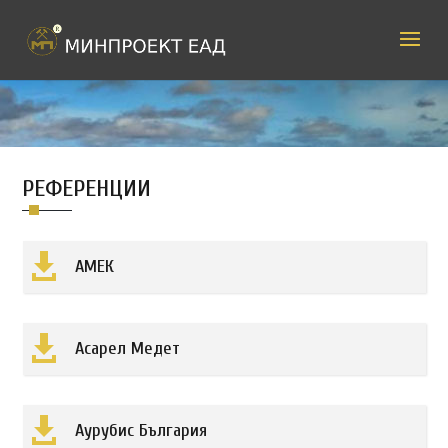
РЕФЕРЕНЦИИ

АМЕК

Асарел Медет

Аурубис България