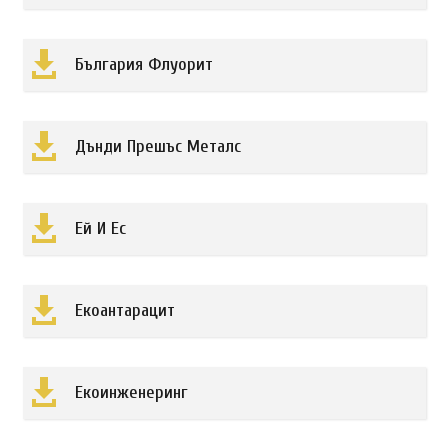

България Флуорит

Дънди Прешъс Металс

Ей И Ес

Екоантарацит

Екоинженеринг