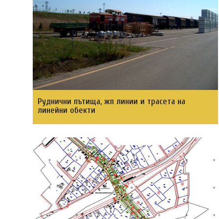
Руднични пътища, жп линии и трасета на
линейни обекти