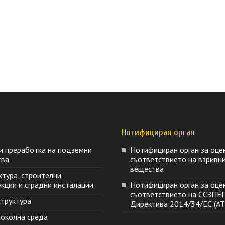
Нотифициран орган
и преработка на подземни
Нотифициран орган за оце
тва
съответствието на взривн
вещества
ктура, строителни
кции и сградни инсталации
Нотифициран орган за оце
съответствието на ССЗПЕ
труктура
Директива 2014/34/ЕС (AT
 околна среда