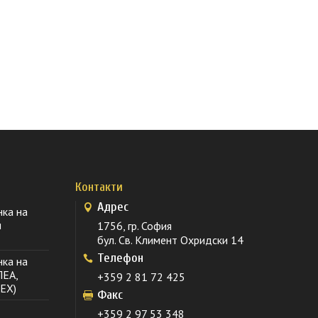
Контакти
Адрес
нка на
и
1756, гр. София
бул. Св. Климент Охридски 14
Телефон
нка на
ПЕА,
+359 2 81 72 425
EX)
Факс
+359 2 97 53 348