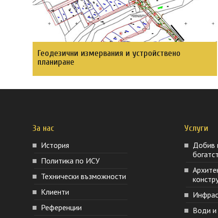
Геодезични измервания и устройствено
планиране
За нас
Услуги
История
Добив 
богатс
Политика по ИСУ
Архите
Технически възможности
констру
Клиенти
Инфрас
Референции
Води и