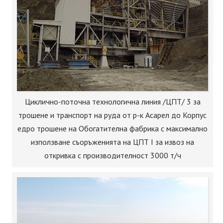
Циклично-поточна технологична линия /ЦПТ/ 3 за
трошене и транспорт на руда от р-к Асарел до Корпус
едро трошене на Обогатителна фабрика с максимално
използване съоръженията на ЦПТ І за извоз на
откривка с производителност 3000 т/ч