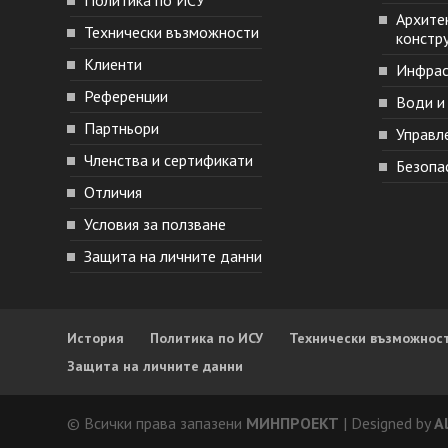
Архите
Технически възможности
констру
Клиенти
Инфрас
Референции
Води и
Партньори
Управл
Членства и сертификати
Безопа
Отличия
Условия за ползване
Защита на личните данни
История
Политика по ИСУ
Технически възможнос
Защита на личните данни
© Всички права запазени
МИНПРОЕКТ
| Designed by
A