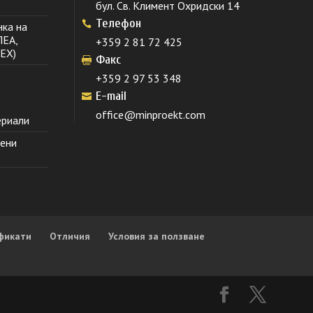
бул. Св. Климент Охридски 14
Телефон
нка на
ПЕА,
+359 2 81 72 425
EX)
Факс
+359 2 97 53 348
E-mail
office@minproekt.com
ериали
тени
фикати
Отличия
Условия за ползване