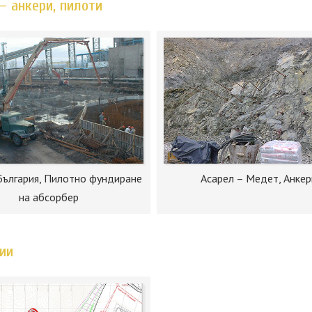
– анкери, пилоти
България, Пилотно фундиране
Асарел – Медет, Анкер
на абсорбер
ии