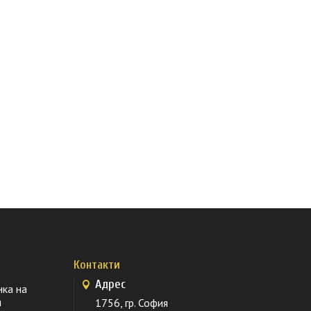
Контакти
Адрес
нка на
и
1756, гр. София