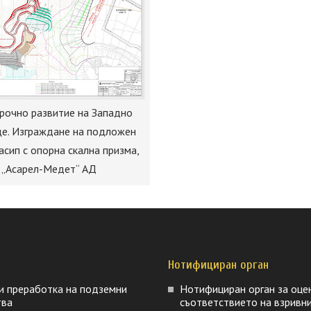
рочно развитие на Западно
е. Изграждане на подложен
асип с опорна скална призма,
„Асарел-Медет“ АД
Нотифициран орган
и преработка на подземни
Нотифициран орган за оце
тва
съответствието на взривн