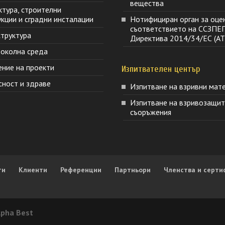
вещества
ктура, строителни
кции и сградни инсталации
Нотифициран орган за оце
съответствието на ССЗПЕ
труктура
Директива 2014/34/ЕС (AT
 околна среда
ение на проекти
Изпитвателен център
сност и здраве
Изпитване на взривни мат
Изпитване на взривозащи
съоръжения
ти
Клиенти
Референции
Партньори
Членства и серти
lpha Best