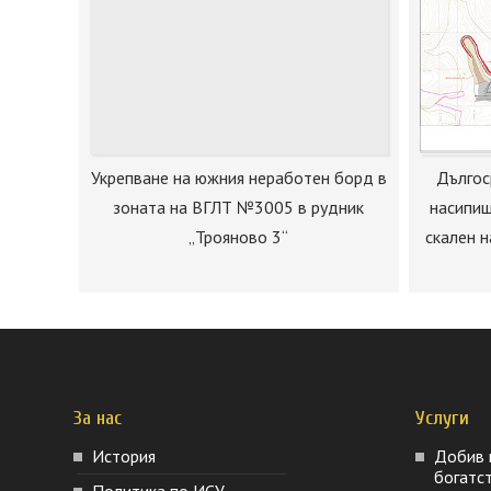
Укрепване на южния неработен борд в
Дългос
зоната на ВГЛТ №3005 в рудник
насипищ
„Трояново 3“
скален н
За нас
Услуги
История
Добив 
богатс
Политика по ИСУ