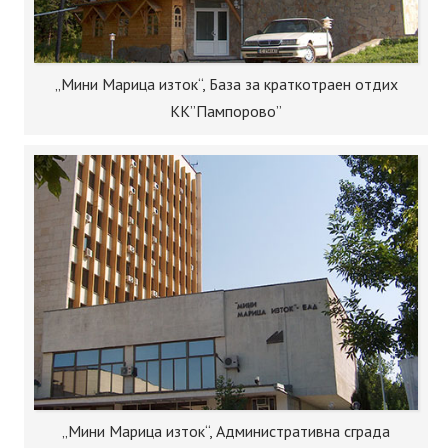
„Мини Марица изток“, База за краткотраен отдих
КК”Пампорово”
„Мини Марица изток“, Административна сграда